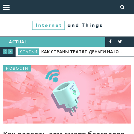
ACTUAL
УЮ ИНДУСТРИЮ
КАК СТРАНЫ ТРАТЯТ ДЕНЬГИ НА IOT: ОБЗОР КЕЙСОВ
СТАТЬИ
НОВ
НОВОСТИ
Как сделать дом смарт благодаря