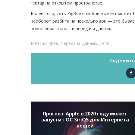
гектар на открытом пространстве.
Более того, сеть ZigBee в любой момент может
наоборот разбита на несколько зон — это бывае
повышения скорости передачи данных.
Метки:
Zigbee
,
Передача Данных
,
Сети
Поделить
Прогноз: Apple в 2020 году может
запустит ОС SiriOS для Интернета
вещей