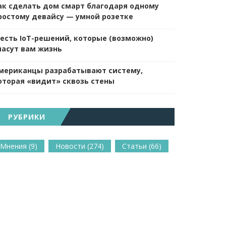
ак сделать дом смарт благодаря одному
ростому девайсу — умной розетке
есть IoT-решений, которые (возможно)
пасут вам жизнь
мериканцы разрабатывают систему,
оторая «видит» сквозь стены
РУБРИКИ
Мнения
(9)
Новости
(274)
Статьи
(66)