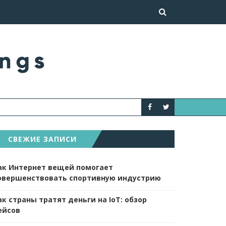
КАК СДЕЛАТЬ 
НОВОСТИ
СВЕЖИЕ ЗАПИСИ
ак Интернет вещей помогает
овершенствовать спортивную индустрию
ак страны тратят деньги на IoT: обзор
ейсов