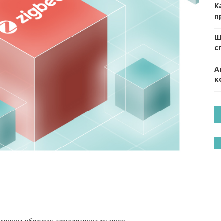
К
п
Ш
с
А
к
дующим образом: самоорганизующаяся