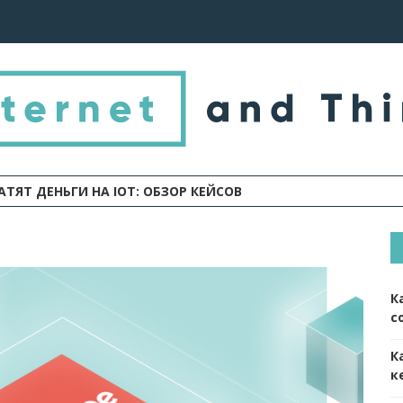
АТЯТ ДЕНЬГИ НА IOT: ОБЗОР КЕЙСОВ
К
с
К
к